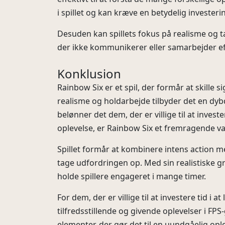
i spillet og kan kræve en betydelig investering
Desuden kan spillets fokus på realisme og ta
der ikke kommunikerer eller samarbejder effe
Konklusion
Rainbow Six er et spil, der formår at skille 
realisme og holdarbejde tilbyder det en dybd
belønner det dem, der er villige til at inves
oplevelse, er Rainbow Six et fremragende va
Spillet formår at kombinere intens action med
tage udfordringen op. Med sin realistiske gr
holde spillere engageret i mange timer.
For dem, der er villige til at investere tid
tilfredsstillende og givende oplevelser i FP
elementer, der gør det til en uundgåelig ople