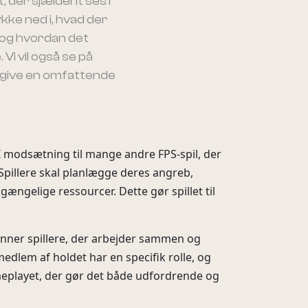
 der sjældent ses i
ykke ned i, hvad der
, og hvordan det
Vi vil også se på
t give en omfattende
r. I modsætning til mange andre FPS-spil, der
Spillere skal planlægge deres angreb,
ængelige ressourcer. Dette gør spillet til
ønner spillere, der arbejder sammen og
medlem af holdet har en specifik rolle, og
ameplayet, der gør det både udfordrende og