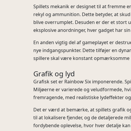
Spillets mekanik er designet til at fremme en
rekyl og ammunition. Dette betyder, at sku
blive overrumplet. Desuden er der et stort ud
eksplosive anordninger, hver gadget har si
En anden vigtig del af gameplayet er destrue
nye indgangspunkter. Dette tilføjer en dyna
spillere skal være konstant opmærksomme på
Grafik og lyd
Grafisk set er Rainbow Six imponerende. Spi
Miljøerne er varierede og veludformede, hvilk
fremragende, med realistiske lydeffekter og
Det er værd at bemærke, at spillets grafik og
til at lokalisere fjender, og de detaljerede m
fordybende oplevelse, hvor hver detalje ka