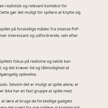
 en realistisk og relevant kontekst for
ette gør det muligt for spillere at knytte sig
pillet på forskellige måder. Fra intense PvP-
iver interessant og udfordrende, selv efter
illets fokus på realisme og taktik kan
jl, og det kræver tid og tålmodighed at
lgængelig oplevelse.
o. Selvom det er muligt at spille alene, er
er ikke har en fast gruppe at spille med.
 at lære at bruge de forskellige gadgets
 gøre det svært for nye spillere at komme ind