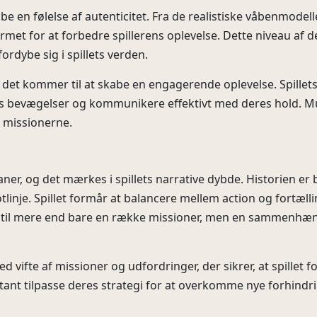
abe en følelse af autenticitet. Fra de realistiske våbenmodel
t for at forbedre spillerens oplevelse. Dette niveau af deta
ordybe sig i spillets verden.
 det kommer til at skabe en engagerende oplevelse. Spillets 
nes bevægelser og kommunikere effektivt med deres hold. Mus
r missionerne.
ner, og det mærkes i spillets narrative dybde. Historien 
je. Spillet formår at balancere mellem action og fortælling,
llet til mere end bare en række missioner, men en sammenhæn
vifte af missioner og udfordringer, der sikrer, at spillet fo
stant tilpasse deres strategi for at overkomme nye forhindrin