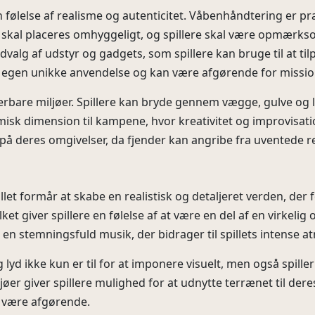
 følelse af realisme og autenticitet. Våbenhåndtering er præ
d skal placeres omhyggeligt, og spillere skal være opmærk
valg af udstyr og gadgets, som spillere kan bruge til at tilp
n egen unikke anvendelse og kan være afgørende for missi
rbare miljøer. Spillere kan bryde gennem vægge, gulve og lo
misk dimension til kampene, hvor kreativitet og improvisati
 deres omgivelser, da fjender kan angribe fra uventede re
llet formår at skabe en realistisk og detaljeret verden, de
et giver spillere en følelse af at være en del af en virkelig 
 en stemningsfuld musik, der bidrager til spillets intense 
 lyd ikke kun er til for at imponere visuelt, men også spille
iljøer giver spillere mulighed for at udnytte terrænet til deres
n være afgørende.