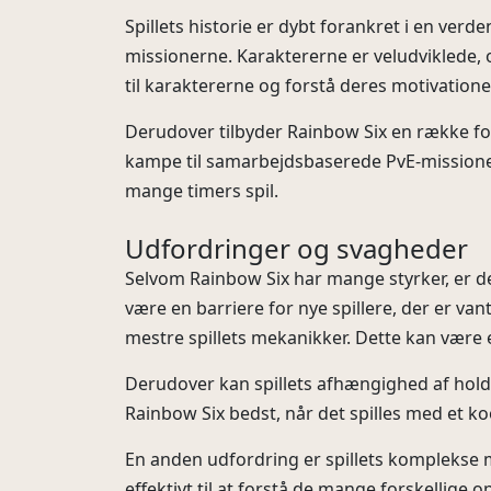
Spillets historie er dybt forankret i en verde
missionerne. Karaktererne er veludviklede, og
til karaktererne og forstå deres motivationer
Derudover tilbyder Rainbow Six en række forsk
kampe til samarbejdsbaserede PvE-missioner, 
mange timers spil.
Udfordringer og svagheder
Selvom Rainbow Six har mange styrker, er de
være en barriere for nye spillere, der er van
mestre spillets mekanikker. Dette kan være
Derudover kan spillets afhængighed af holdar
Rainbow Six bedst, når det spilles med et ko
En anden udfordring er spillets komplekse m
effektivt til at forstå de mange forskellige 