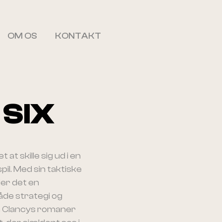
OM OS
KONTAKT
SIX
 at skille sig ud i en
il. Med sin taktiske
der det en
åde strategi og
om Clancys romaner