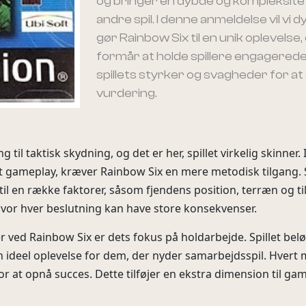
og bringer en dybde og kompleksitet,
andre spil. I denne anmeldelse vil vi d
gør Rainbow Six til en unik oplevelse
formår at holde spillere engagerede. 
spillets styrker og svagheder for a
vurdering.
ng til taktisk skydning, og det er her, spillet virkelig skinne
t gameplay, kræver Rainbow Six en mere metodisk tilgang. 
 en række faktorer, såsom fjendens position, terræn og tilg
hvor hver beslutning kan have store konsekvenser.
ved Rainbow Six er dets fokus på holdarbejde. Spillet bel
en ideel oplevelse for dem, der nyder samarbejdsspil. Hvert 
or at opnå succes. Dette tilføjer en ekstra dimension til g