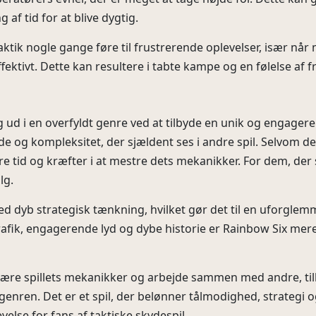
 af tid for at blive dygtig.
ktik nogle gange føre til frustrerende oplevelser, især når
ktivt. Dette kan resultere i tabte kampe og en følelse af f
sig ud i en overfyldt genre ved at tilbyde en unik og engager
e og kompleksitet, der sjældent ses i andre spil. Selvom de
tere tid og kræfter i at mestre dets mekanikker. For dem, de
lg.
 dyb strategisk tænkning, hvilket gør det til en uforglemmel
afik, engagerende lyd og dybe historie er Rainbow Six mere e
 i at lære spillets mekanikker og arbejde sammen med andre, t
S-genren. Det er et spil, der belønner tålmodighed, strategi
velse for fans af taktiske skydespil.