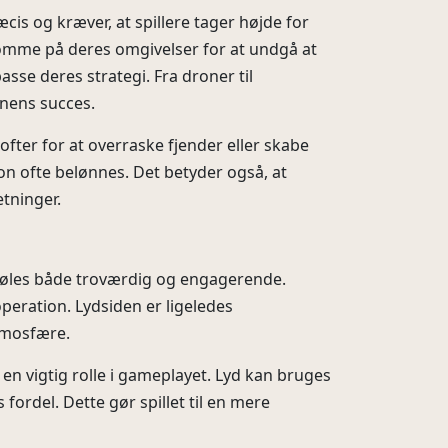
cis og kræver, at spillere tager højde for
somme på deres omgivelser for at undgå at
asse deres strategi. Fra droner til
onens succes.
fter for at overraske fjender eller skabe
on ofte belønnes. Det betyder også, at
tninger.
r føles både troværdig og engagerende.
operation. Lydsiden er ligeledes
atmosfære.
r en vigtig rolle i gameplayet. Lyd kan bruges
 fordel. Dette gør spillet til en mere