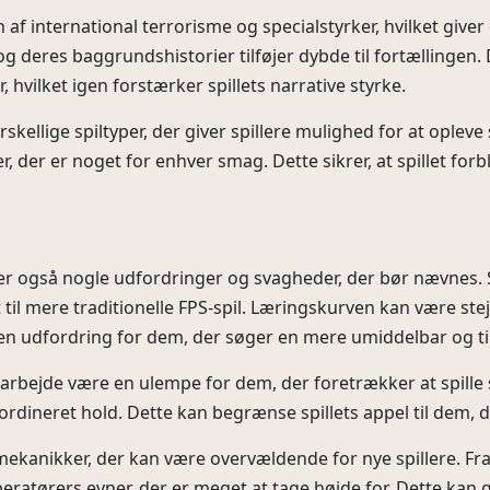
n af international terrorisme og specialstyrker, hvilket giver
 deres baggrundshistorier tilføjer dybde til fortællingen. D
, hvilket igen forstærker spillets narrative styrke.
ellige spiltyper, der giver spillere mulighed for at opleve s
der er noget for enhver smag. Dette sikrer, at spillet forbl
r også nogle udfordringer og svagheder, der bør nævnes. Sp
t til mere traditionelle FPS-spil. Læringskurven kan være ste
 en udfordring for dem, der søger en mere umiddelbar og ti
bejde være en ulempe for dem, der foretrækker at spille sol
ordineret hold. Dette kan begrænse spillets appel til dem, d
ekanikker, der kan være overvældende for nye spillere. Fra
operatørers evner, der er meget at tage højde for. Dette kan