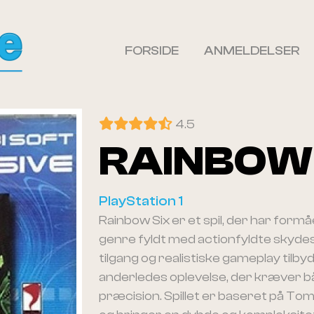
FORSIDE
ANMELDELSER
4.5
RAINBOW 
PlayStation 1
Rainbow Six er et spil, der har formået
genre fyldt med actionfyldte skydesp
tilgang og realistiske gameplay tilby
anderledes oplevelse, der kræver b
præcision. Spillet er baseret på T