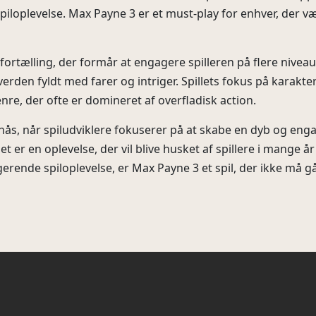
piloplevelse. Max Payne 3 er et must-play for enhver, der
 fortælling, der formår at engagere spilleren på flere niveau
verden fyldt med farer og intriger. Spillets fokus på karak
 genre, der ofte er domineret af overfladisk action.
nås, når spiludviklere fokuserer på at skabe en dyb og enga
t er en oplevelse, der vil blive husket af spillere i mange å
gerende spiloplevelse, er Max Payne 3 et spil, der ikke må gå 