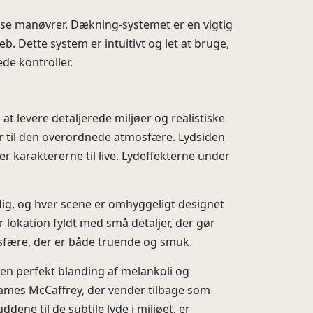
ekse manøvrer. Dækning-systemet er en vigtig
b. Dette system er intuitivt og let at bruge,
ede kontroller.
at levere detaljerede miljøer og realistiske
er til den overordnede atmosfære. Lydsiden
karaktererne til live. Lydeffekterne under
dig, og hver scene er omhyggeligt designet
er lokation fyldt med små detaljer, der gør
osfære, der er både truende og smuk.
en perfekt blanding af melankoli og
 James McCaffrey, der vender tilbage som
ene til de subtile lyde i miljøet, er