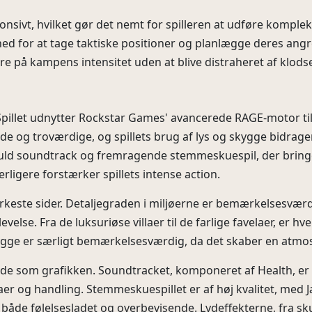
ponsivt, hvilket gør det nemt for spilleren at udføre kompl
hed for at tage taktiske positioner og planlægge deres angre
ere på kampens intensitet uden at blive distraheret af klods
 Spillet udnytter Rockstar Games' avancerede RAGE-motor til 
de og troværdige, og spillets brug af lys og skygge bidrag
ld soundtrack og fremragende stemmeskuespil, der bringer 
rligere forstærker spillets intense action.
tærkeste sider. Detaljegraden i miljøerne er bemærkelsesvær
else. Fra de luksuriøse villaer til de farlige favelaer, er hv
skygge er særligt bemærkelsesværdig, da det skaber en atm
nde som grafikken. Soundtracket, komponeret af Health, er 
aer og handling. Stemmeskuespillet er af høj kvalitet, med
både følelsesladet og overbevisende. Lydeffekterne, fra skudd