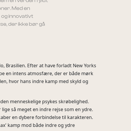
nem en verden fyldt
oner. Med en
 og innovativt
se, der ikke bør gå
, Brasilien. Efter at have forladt New Yorks
kabe en intens atmosfære, der er både mørk
erden, hvor hans indre kamp med skyld og
g den menneskelige psykes skrøbelighed.
 lige så meget en indre rejse som en ydre.
skaber en dybere forbindelse til karakteren.
Max' kamp mod både indre og ydre