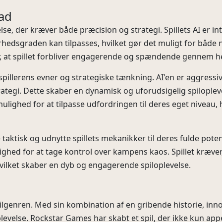
ad
, der kræver både præcision og strategi. Spillets AI er inte
rhedsgraden kan tilpasses, hvilket gør det muligt for både 
er, at spillet forbliver engagerende og spændende gennem h
 spillerens evner og strategiske tænkning. AI'en er aggressiv o
trategi. Dette skaber en dynamisk og uforudsigelig spiloplev
ulighed for at tilpasse udfordringen til deres eget niveau, 
taktisk og udnytte spillets mekanikker til deres fulde pote
lighed for at tage kontrol over kampens kaos. Spillet kræver
hvilket skaber en dyb og engagerende spiloplevelse.
ilgenren. Med sin kombination af en gribende historie, in
evelse. Rockstar Games har skabt et spil, der ikke kun appel