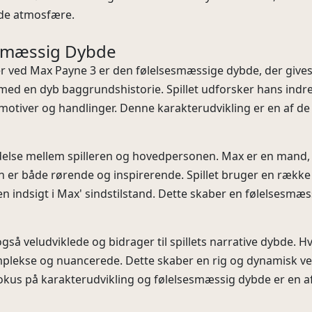
nede atmosfære.
esmæssig Dybde
ved Max Payne 3 er den følelsesmæssige dybde, der gives 
 med en dyb baggrundshistorie. Spillet udforsker hans ind
 motiver og handlinger. Denne karakterudvikling er en af de 
else mellem spilleren og hovedpersonen. Max er en mand, d
n er både rørende og inspirerende. Spillet bruger en række 
en indsigt i Max' sindstilstand. Dette skaber en følelsesmæs
å veludviklede og bidrager til spillets narrative dybde. Hv
lekse og nuancerede. Dette skaber en rig og dynamisk verd
 fokus på karakterudvikling og følelsesmæssig dybde er en af 