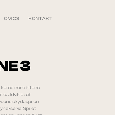
OM OS
KONTAKT
NE 3
at kombinere intens
ie. Udviklet af
sons skydespil en
ne-serie. Spillet