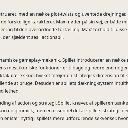
strueret, med en række plot-twists og uventede drejninger, d
g de forskellige karakterer, Max møder på sin vej, er både 
føjer lag til den overordnede fortælling. Max' forhold til di
 der sjældent ses i actionspil.
ynamiske gameplay-mekanik. Spillet introducerer en række n
iens mest ikoniske funktioner, er tilbage og bedre end noge
akulære skud, hvilket tilføjer en strategisk dimension til 
illende at bruge. Desuden er spillets dækning-system intuitiv
d lethed.
ng af action og strategi. Spillet kræver, at spilleren tænker
un en gimmick, men en essentiel del af spillets strategi, de
 er især nyttig i spillets mere udfordrende sekvenser, hvo