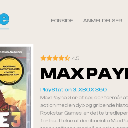
FORSIDE
ANMELDELSER
4.5
MAX PAY
PlayStation 3, XBOX 360
Max Payne 3 er et spil, der formår 
action med en dyb og gribende histor
Rockstar Games, er dette tredjeper
fortsættelse af den ikoniske Max Pay