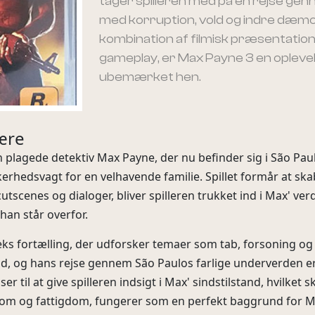
tager spilleren med på en rejse gen
med korruption, vold og indre dæm
kombination af filmisk præsentation
gameplay, er Max Payne 3 en oplevel
ubemærket hen.
ære
plagede detektiv Max Payne, der nu befinder sig i São Paulo
kerhedsvagt for en velhavende familie. Spillet formår at s
scenes og dialoger, bliver spilleren trukket ind i Max' v
 han står overfor.
eks fortælling, der udforsker temaer som tab, forsoning o
id, og hans rejse gennem São Paulos farlige underverden er
til at give spilleren indsigt i Max' sindstilstand, hvilket 
dom og fattigdom, fungerer som en perfekt baggrund for 