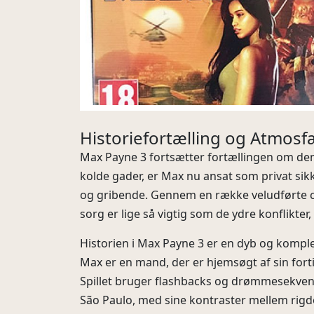
Historiefortælling og Atmosf
Max Payne 3 fortsætter fortællingen om den 
kolde gader, er Max nu ansat som privat sik
og gribende. Gennem en række veludførte cut
sorg er lige så vigtig som de ydre konflikter,
Historien i Max Payne 3 er en dyb og kompl
Max er en mand, der er hjemsøgt af sin fort
Spillet bruger flashbacks og drømmesekvenser 
São Paulo, med sine kontraster mellem rig