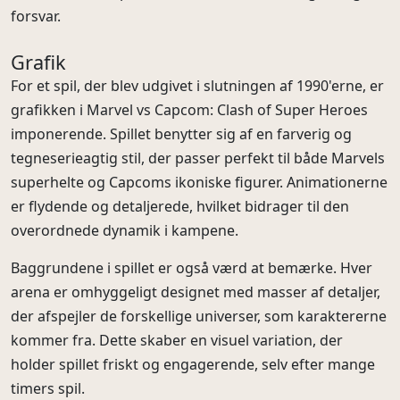
forsvar.
Grafik
For et spil, der blev udgivet i slutningen af 1990'erne, er
grafikken i Marvel vs Capcom: Clash of Super Heroes
imponerende. Spillet benytter sig af en farverig og
tegneserieagtig stil, der passer perfekt til både Marvels
superhelte og Capcoms ikoniske figurer. Animationerne
er flydende og detaljerede, hvilket bidrager til den
overordnede dynamik i kampene.
Baggrundene i spillet er også værd at bemærke. Hver
arena er omhyggeligt designet med masser af detaljer,
der afspejler de forskellige universer, som karaktererne
kommer fra. Dette skaber en visuel variation, der
holder spillet friskt og engagerende, selv efter mange
timers spil.