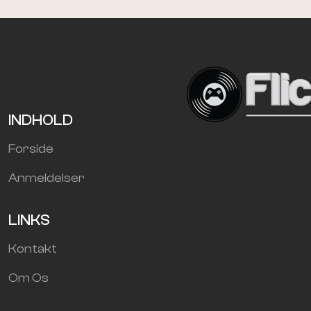
INDHOLD
Forside
Anmeldelser
LINKS
Kontakt
Om Os