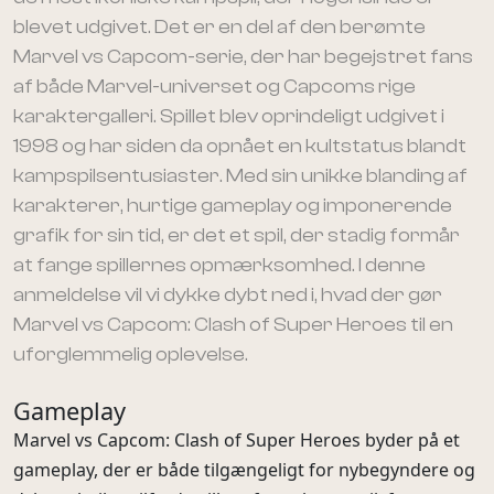
blevet udgivet. Det er en del af den berømte
Marvel vs Capcom-serie, der har begejstret fans
af både Marvel-universet og Capcoms rige
karaktergalleri. Spillet blev oprindeligt udgivet i
1998 og har siden da opnået en kultstatus blandt
kampspilsentusiaster. Med sin unikke blanding af
karakterer, hurtige gameplay og imponerende
grafik for sin tid, er det et spil, der stadig formår
at fange spillernes opmærksomhed. I denne
anmeldelse vil vi dykke dybt ned i, hvad der gør
Marvel vs Capcom: Clash of Super Heroes til en
uforglemmelig oplevelse.
Gameplay
Marvel vs Capcom: Clash of Super Heroes byder på et
gameplay, der er både tilgængeligt for nybegyndere og