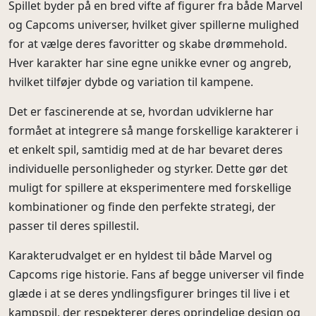
Spillet byder på en bred vifte af figurer fra både Marvel
og Capcoms universer, hvilket giver spillerne mulighed
for at vælge deres favoritter og skabe drømmehold.
Hver karakter har sine egne unikke evner og angreb,
hvilket tilføjer dybde og variation til kampene.
Det er fascinerende at se, hvordan udviklerne har
formået at integrere så mange forskellige karakterer i
et enkelt spil, samtidig med at de har bevaret deres
individuelle personligheder og styrker. Dette gør det
muligt for spillere at eksperimentere med forskellige
kombinationer og finde den perfekte strategi, der
passer til deres spillestil.
Karakterudvalget er en hyldest til både Marvel og
Capcoms rige historie. Fans af begge universer vil finde
glæde i at se deres yndlingsfigurer bringes til live i et
kampspil, der respekterer deres oprindelige design og