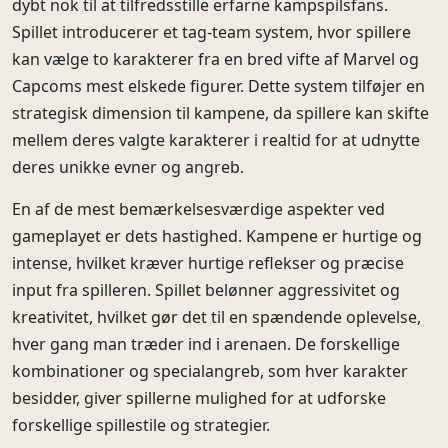
dybt nok til at tilfredsstille erfarne kampspilsfans.
Spillet introducerer et tag-team system, hvor spillere
kan vælge to karakterer fra en bred vifte af Marvel og
Capcoms mest elskede figurer. Dette system tilføjer en
strategisk dimension til kampene, da spillere kan skifte
mellem deres valgte karakterer i realtid for at udnytte
deres unikke evner og angreb.
En af de mest bemærkelsesværdige aspekter ved
gameplayet er dets hastighed. Kampene er hurtige og
intense, hvilket kræver hurtige reflekser og præcise
input fra spilleren. Spillet belønner aggressivitet og
kreativitet, hvilket gør det til en spændende oplevelse,
hver gang man træder ind i arenaen. De forskellige
kombinationer og specialangreb, som hver karakter
besidder, giver spillerne mulighed for at udforske
forskellige spillestile og strategier.