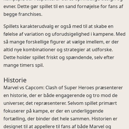
evner. Dette gør spillet til en sand fornøjelse for fans af
begge franchises.
Spillets karakterudvalg er også med til at skabe en
følelse af variation og uforudsigelighed i kampene. Med
så mange forskellige figurer at vælge imellem, er der
altid nye kombinationer og strategier at udforske.
Dette holder spillet friskt og spændende, selv efter
mange timers spil.
Historie
Marvel vs Capcom: Clash of Super Heroes præsenterer
en historie, der er både engagerende og tro mod de
universer, det repræsenterer. Selvom spillet primært
fokuserer på kampe, er der en underliggende
fortælling, der binder det hele sammen. Historien er
designet til at appellere til fans af både Marvel og