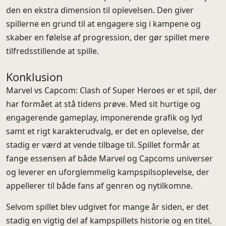
den en ekstra dimension til oplevelsen. Den giver
spillerne en grund til at engagere sig i kampene og
skaber en følelse af progression, der gør spillet mere
tilfredsstillende at spille.
Konklusion
Marvel vs Capcom: Clash of Super Heroes er et spil, der
har formået at stå tidens prøve. Med sit hurtige og
engagerende gameplay, imponerende grafik og lyd
samt et rigt karakterudvalg, er det en oplevelse, der
stadig er værd at vende tilbage til. Spillet formår at
fange essensen af både Marvel og Capcoms universer
og leverer en uforglemmelig kampspilsoplevelse, der
appellerer til både fans af genren og nytilkomne.
Selvom spillet blev udgivet for mange år siden, er det
stadig en vigtig del af kampspillets historie og en titel,