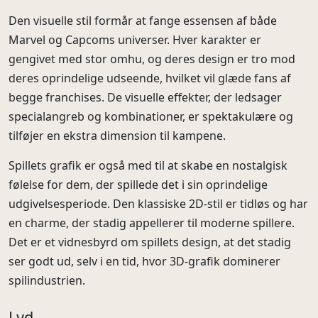
Den visuelle stil formår at fange essensen af både
Marvel og Capcoms universer. Hver karakter er
gengivet med stor omhu, og deres design er tro mod
deres oprindelige udseende, hvilket vil glæde fans af
begge franchises. De visuelle effekter, der ledsager
specialangreb og kombinationer, er spektakulære og
tilføjer en ekstra dimension til kampene.
Spillets grafik er også med til at skabe en nostalgisk
følelse for dem, der spillede det i sin oprindelige
udgivelsesperiode. Den klassiske 2D-stil er tidløs og har
en charme, der stadig appellerer til moderne spillere.
Det er et vidnesbyrd om spillets design, at det stadig
ser godt ud, selv i en tid, hvor 3D-grafik dominerer
spilindustrien.
Lyd