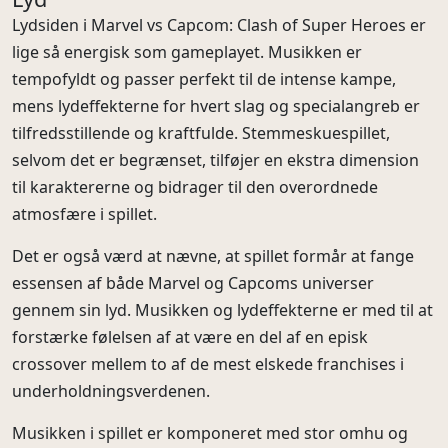
Lydsiden i Marvel vs Capcom: Clash of Super Heroes er
lige så energisk som gameplayet. Musikken er
tempofyldt og passer perfekt til de intense kampe,
mens lydeffekterne for hvert slag og specialangreb er
tilfredsstillende og kraftfulde. Stemmeskuespillet,
selvom det er begrænset, tilføjer en ekstra dimension
til karaktererne og bidrager til den overordnede
atmosfære i spillet.
Det er også værd at nævne, at spillet formår at fange
essensen af både Marvel og Capcoms universer
gennem sin lyd. Musikken og lydeffekterne er med til at
forstærke følelsen af at være en del af en episk
crossover mellem to af de mest elskede franchises i
underholdningsverdenen.
Musikken i spillet er komponeret med stor omhu og