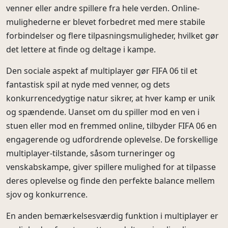
venner eller andre spillere fra hele verden. Online-
mulighederne er blevet forbedret med mere stabile
forbindelser og flere tilpasningsmuligheder, hvilket gør
det lettere at finde og deltage i kampe.
Den sociale aspekt af multiplayer gør FIFA 06 til et
fantastisk spil at nyde med venner, og dets
konkurrencedygtige natur sikrer, at hver kamp er unik
og spændende. Uanset om du spiller mod en ven i
stuen eller mod en fremmed online, tilbyder FIFA 06 en
engagerende og udfordrende oplevelse. De forskellige
multiplayer-tilstande, såsom turneringer og
venskabskampe, giver spillere mulighed for at tilpasse
deres oplevelse og finde den perfekte balance mellem
sjov og konkurrence.
En anden bemærkelsesværdig funktion i multiplayer er