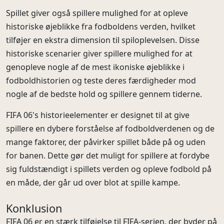
Spillet giver også spillere mulighed for at opleve
historiske øjeblikke fra fodboldens verden, hvilket
tilføjer en ekstra dimension til spiloplevelsen. Disse
historiske scenarier giver spillere mulighed for at
genopleve nogle af de mest ikoniske øjeblikke i
fodboldhistorien og teste deres færdigheder mod
nogle af de bedste hold og spillere gennem tiderne.
FIFA 06's historieelementer er designet til at give
spillere en dybere forståelse af fodboldverdenen og de
mange faktorer, der påvirker spillet både på og uden
for banen. Dette gør det muligt for spillere at fordybe
sig fuldstændigt i spillets verden og opleve fodbold på
en måde, der går ud over blot at spille kampe.
Konklusion
FIFA 06 er en stærk tilføjelse til FIFA-serien, der byder på